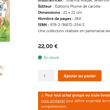
Illustratrices :
Joanna Wiejak, Séverin
Éditeur :
Éditions Plume de carotte
Dimensions :
21 x 21 cm
Nombre de pages :
260
ISBN :
978-2-36672-254-3
Une collection réalisée en partenariat av
22,00
€
En stock
quantité
Ajouter au panier
de
La
Grande
⚠
Pour tout achat groupé ou toute livr
Encyclo
nous contacter
pour définir ensemble les m
des
compréhension.
Aventuriers