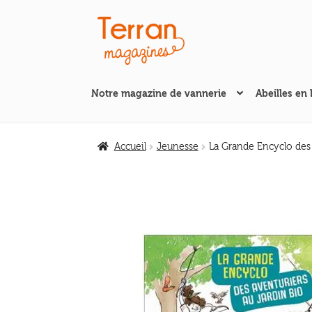
Aller
Aller
à
au
la
contenu
navigation
Notre magazine de vannerie
Abeilles en 
Accueil
Jeunesse
La Grande Encyclo des 