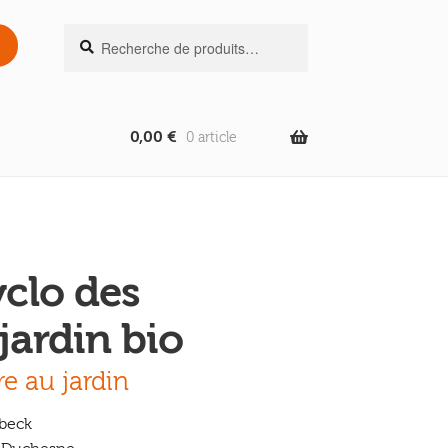
Recherche
Recherche
pour :
0,00
€
0 article
clo des
jardin bio
re au jardin
beck