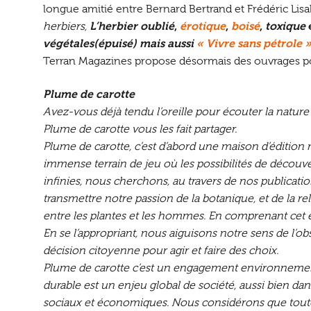
longue amitié entre Bernard Bertrand et Frédéric Li
herbiers,
L’herbier oublié
,
érotique
,
boisé
,
toxique
végétales(épuisé) mais aussi
« Vivre sans pétrole 
Terran Magazines propose désormais des ouvrages po
Plume de carotte
Avez-vous déjà tendu l’oreille pour écouter la nature
Plume de carotte vous les fait partager.
Plume de carotte, c’est d’abord une maison d’édition 
immense terrain de jeu où les possibilités de découv
infinies, nous cherchons, au travers de nos publication
transmettre notre passion de la botanique, et de la rel
entre les plantes et les hommes. En comprenant cet 
En se l’appropriant, nous aiguisons notre sens de l’o
décision citoyenne pour agir et faire des choix.
Plume de carotte c’est un engagement environnement
durable est un enjeu global de société, aussi bien d
sociaux et économiques. Nous considérons que toute