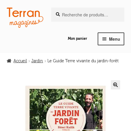
Recherche
Aller
Aller
Recherche
pour :
à
au
la
contenu
navigation
Menu
Mon panier
Ouvrir
Notre magazine de vannerie
le
Accueil
Jardin
Le Guide Terre vivante du jardin-forêt
menu
Ouvrir
enfant
Abeilles en liberté
le
menu
Ouvrir
enfant
🔍
Les ouvrages
le
menu
Ouvrir
enfant
Les outils
le
menu