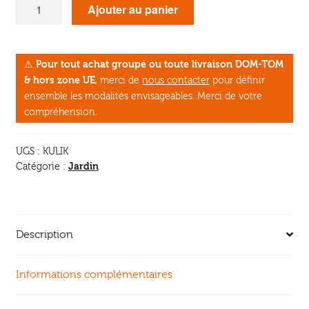
quantité
Ajouter au panier
de
Le
Guide
⚠
Pour tout achat groupé ou toute livraison DOM-TOM
Terre
& hors zone UE
, merci de
nous contacter
pour définir
vivante
ensemble les modalités envisageables. Merci de votre
du
compréhension.
jardin-
forêt
UGS :
KULIK
Jardin
Catégorie :
Description
Informations complémentaires