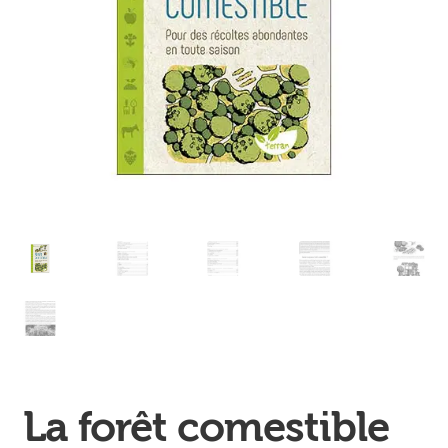
Ouvrir
enfant
Jeux & DVD
le
menu
enfant
La forêt comestible