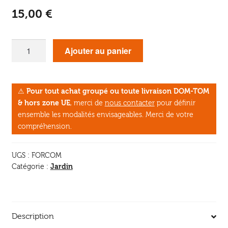
15,00
€
quantité
Ajouter au panier
de
La
forêt
⚠
Pour tout achat groupé ou toute livraison DOM-TOM
comestible
& hors zone UE
, merci de
nous contacter
pour définir
ensemble les modalités envisageables. Merci de votre
compréhension.
UGS :
FORCOM
Jardin
Catégorie :
Description