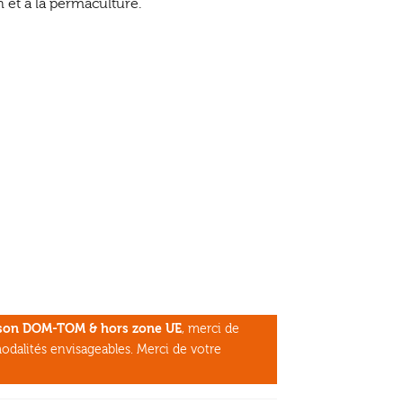
n et à la permaculture.
aison DOM-TOM & hors zone UE
, merci de
odalités envisageables. Merci de votre