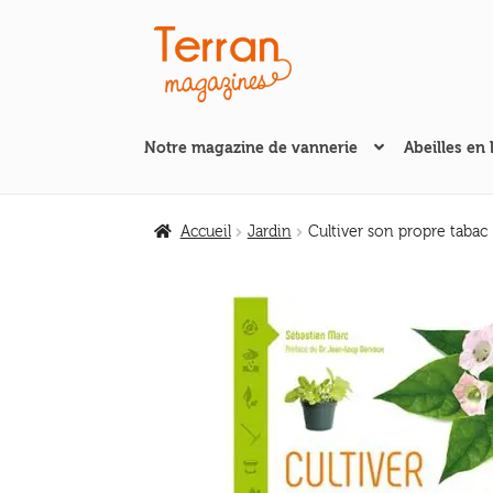
Aller
Aller
à
au
la
contenu
navigation
Notre magazine de vannerie
Abeilles en 
Accueil
Jardin
Cultiver son propre tabac