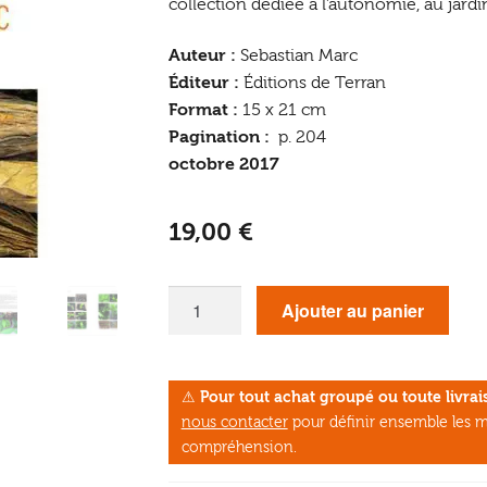
collection dédiée à l’autonomie, au jardi
Auteur :
Sebastian Marc
Éditeur :
Éditions de Terran
Format :
15 x 21 cm
Pagination :
p. 204
octobre 2017
19,00
€
quantité
Ajouter au panier
de
Cultiver
son
⚠
Pour tout achat groupé ou toute livr
propre
nous contacter
pour définir ensemble les m
tabac
compréhension.