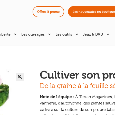
Offres & promo
Les nouveautés en boutique
liberté
Les ouvrages
Les outils
Jeux & DVD
Cultiver son pr
🔍
De la graine à la feuille 
Note de l’équipe :
À Terran Magazines, l
vannerie, d’autonomie, des plantes sauv
ce livre sur la culture de son propre tab