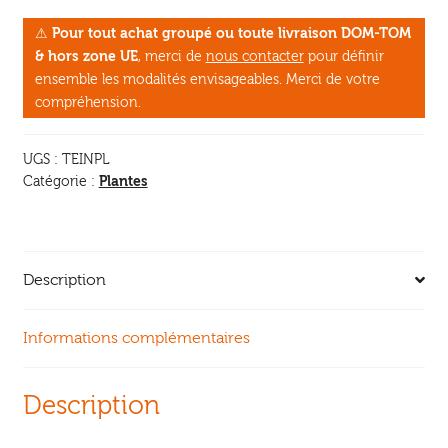
avec
⚠
Pour tout achat groupé ou toute livraison DOM-TOM
les
& hors zone UE
, merci de
nous contacter
pour définir
plantes
ensemble les modalités envisageables. Merci de votre
compréhension.
UGS :
TEINPL
Plantes
Catégorie :
Description
Informations complémentaires
Description