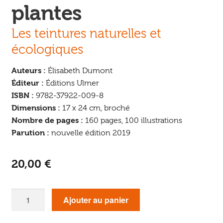
plantes
Les teintures naturelles et
écologiques
Auteurs :
Élisabeth Dumont
Éditeur :
Éditions Ulmer
ISBN :
9782-37922-009-8
Dimensions :
17 x 24 cm, broché
Nombre de pages :
160 pages, 100 illustrations
Parution :
nouvelle édition 2019
20,00
€
quantité
Ajouter au panier
de
Teindre