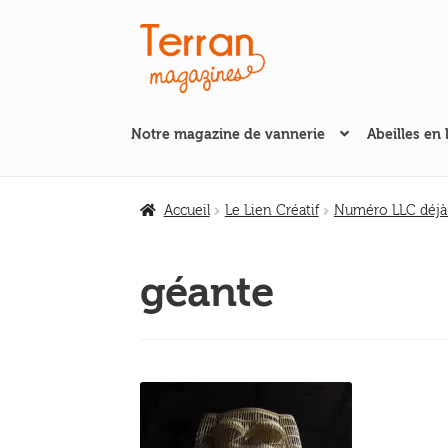
Aller
Aller
à
au
la
contenu
navigation
Notre magazine de vannerie
Abeilles en 
Accueil
Le Lien Créatif
Numéro LLC déjà
géante