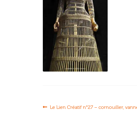
Navigation
Article
Le Lien Créatif n°27 – cornouiller, van
précédent :
de
l’article