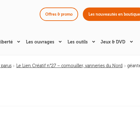
Offres & promo
Les nouveautés en boutique
liberté
Les ouvrages
Les outils
Jeux & DVD
 parus
Le Lien Créatif n°27 – cornouiller, vanneries du Nord
géant