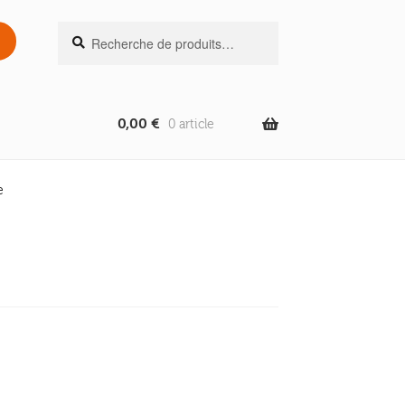
Recherche
Recherche
pour :
0,00
€
0 article
e