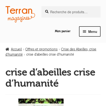
Recherche
Aller
Aller
Recherche
pour :
à
au
la
contenu
navigation
Menu
Mon panier
Ouvrir
Notre magazine de vannerie
le
Accueil
Offres et promotions
Crise des Abeilles, crise
menu
d’humanité
crise d’abeilles crise d’humanité
Ouvrir
enfant
Abeilles en liberté
le
crise d’abeilles crise
menu
Ouvrir
enfant
Les ouvrages
d’humanité
le
menu
Ouvrir
enfant
Les outils
le
menu