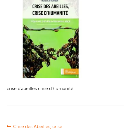
Ouvrir
enfant
Jeux & DVD
le
menu
enfant
crise d’abeilles crise d’humanité
Navigation
Article
Crise des Abeilles, crise