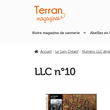
Aller
Aller
à
au
la
contenu
navigation
Notre magazine de vannerie
Abeilles en 
Accueil
Le Lien Créatif
Numéro LLC déjà
LLC n°10