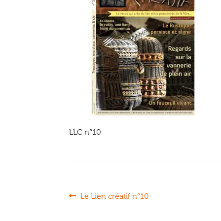
LLC n°10
Navigation
Article
Le Lien créatif n°10
précédent :
de