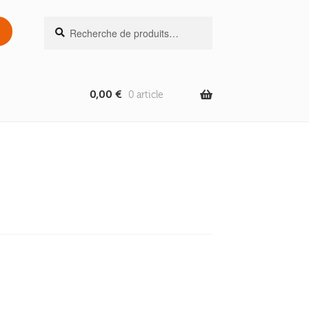
Recherche
Recherche
pour :
0,00
€
0 article