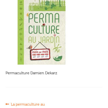
Ouvrir
enfant
Jeux & DVD
le
menu
enfant
Permaculture Damien Dekarz
Navigation
Article
La permaculture au