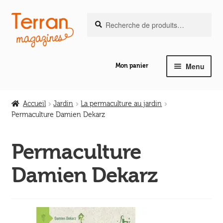
Recherche
Aller
Aller
Recherche
pour :
à
au
la
contenu
navigation
Menu
Mon panier
Ouvrir
Notre magazine de vannerie
le
Accueil
Jardin
La permaculture au jardin
menu
Permaculture Damien Dekarz
Ouvrir
enfant
Abeilles en liberté
le
Permaculture
menu
Ouvrir
enfant
Les ouvrages
Damien Dekarz
le
menu
Ouvrir
enfant
Les outils
le
menu