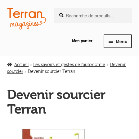
Recherche
Aller
Aller
Recherche
pour :
à
au
la
contenu
navigation
Menu
Mon panier
Ouvrir
Notre magazine de vannerie
le
Accueil
Les savoirs et gestes de l'autonomie
Devenir
menu
sourcier
Devenir sourcier Terran
Ouvrir
enfant
Abeilles en liberté
le
Devenir sourcier
menu
Ouvrir
enfant
Les ouvrages
Terran
le
menu
Ouvrir
enfant
Les outils
le
menu