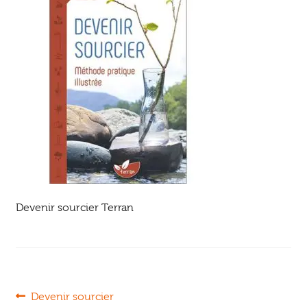
Ouvrir
enfant
Jeux & DVD
le
menu
enfant
Devenir sourcier Terran
Navigation
Article
Devenir sourcier