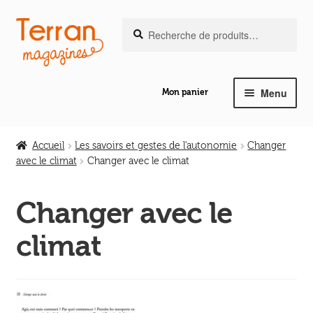
Recherche
Aller
Aller
Recherche
pour :
à
au
la
contenu
navigation
Menu
Mon panier
Ouvrir
Notre magazine de vannerie
le
Accueil
Les savoirs et gestes de l'autonomie
Changer
menu
avec le climat
Changer avec le climat
Ouvrir
enfant
Abeilles en liberté
le
Changer avec le
menu
Ouvrir
enfant
Les ouvrages
climat
le
menu
Ouvrir
enfant
Les outils
le
menu