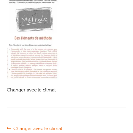
Ouvrir
enfant
Jeux & DVD
le
menu
enfant
Changer avec le climat
Navigation
Article
Changer avec le climat