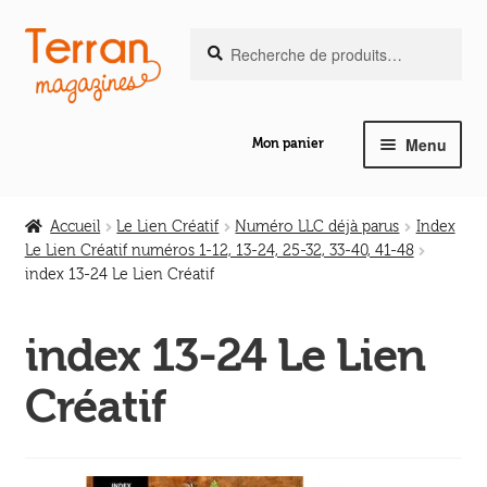
Recherche
Aller
Aller
Recherche
pour :
à
au
la
contenu
navigation
Menu
Mon panier
Ouvrir
Notre magazine de vannerie
le
Accueil
Le Lien Créatif
Numéro LLC déjà parus
Index
menu
Le Lien Créatif numéros 1-12, 13-24, 25-32, 33-40, 41-48
Ouvrir
enfant
index 13-24 Le Lien Créatif
Abeilles en liberté
le
menu
index 13-24 Le Lien
Ouvrir
enfant
Les ouvrages
le
Créatif
menu
Ouvrir
enfant
Les outils
le
menu