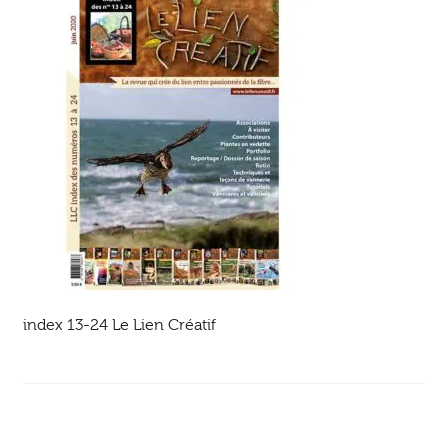
Ouvrir
enfant
Jeux & DVD
le
menu
enfant
index 13-24 Le Lien Créatif