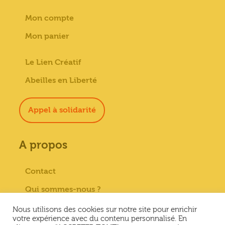
Mon compte
Mon panier
Le Lien Créatif
Abeilles en Liberté
Appel à solidarité
A propos
Contact
Qui sommes-nous ?
Paiement sécurisé
Nous utilisons des cookies sur notre site pour enrichir
votre expérience avec du contenu personnalisé. En