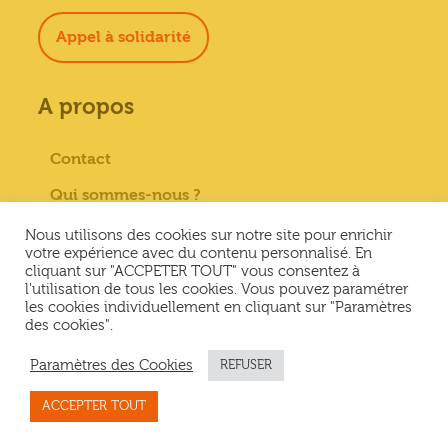
Appel à solidarité
A propos
Contact
Qui sommes-nous ?
Paiement sécurisé
Nous utilisons des cookies sur notre site pour enrichir
votre expérience avec du contenu personnalisé. En
Mentions Légales
cliquant sur "ACCPETER TOUT" vous consentez à
l'utilisation de tous les cookies. Vous pouvez paramétrer
Conditions générales de vente
les cookies individuellement en cliquant sur "Paramètres
des cookies".
Conditions Générales d’Utilisation &
Politique de confidentialité
Paramètres des Cookies
REFUSER
ACCEPTER TOUT