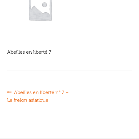
Ouvrir
enfant
Jeux & DVD
le
menu
enfant
Abeilles en liberté 7
Navigation
Article
Abeilles en liberté n° 7 –
précédent :
Le frelon asiatique
de
l’article