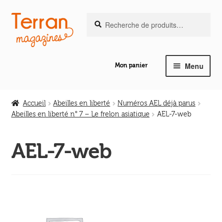
Recherche
Aller
Aller
Recherche
pour :
à
au
la
contenu
navigation
Menu
Mon panier
Ouvrir
Notre magazine de vannerie
le
Accueil
Abeilles en liberté
Numéros AEL déjà parus
menu
Abeilles en liberté n° 7 – Le frelon asiatique
AEL-7-web
Ouvrir
enfant
Abeilles en liberté
le
AEL-7-web
menu
Ouvrir
enfant
Les ouvrages
le
menu
Ouvrir
enfant
Les outils
le
menu