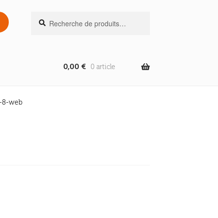
Recherche
Recherche
pour :
0,00
€
0 article
-8-web