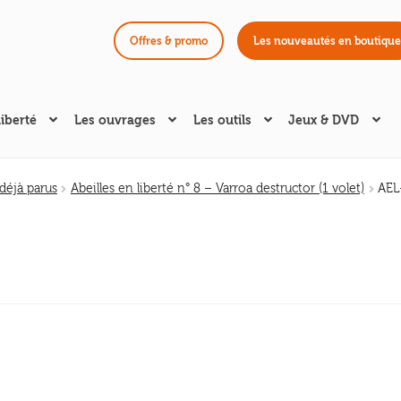
Offres & promo
Les nouveautés en boutique
liberté
Les ouvrages
Les outils
Jeux & DVD
éjà parus
Abeilles en liberté n° 8 – Varroa destructor (1 volet)
AEL