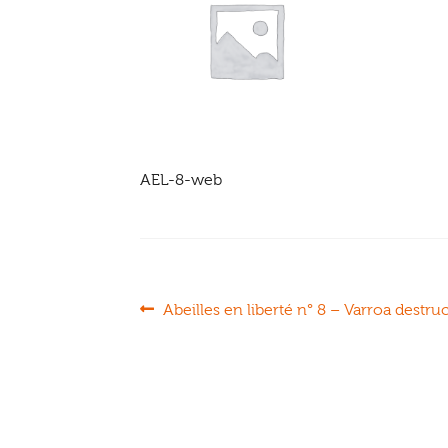
AEL-8-web
Navigation
Article
Abeilles en liberté n° 8 – Varroa destruc
précédent :
de
l’article