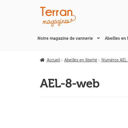
Aller
Aller
à
au
la
contenu
navigation
Notre magazine de vannerie
Abeilles en 
Accueil
Abeilles en liberté
Numéros AEL d
AEL-8-web