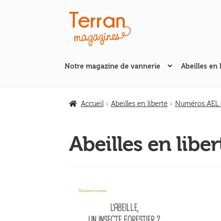
Aller
Aller
à
au
la
contenu
navigation
Notre magazine de vannerie
Abeilles en 
Accueil
Abeilles en liberté
Numéros AEL d
Abeilles en libert