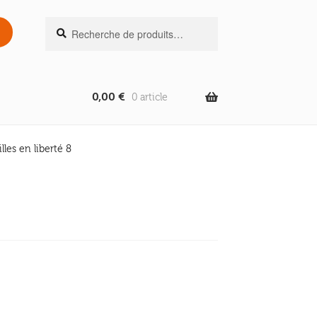
Recherche
Recherche
pour :
0,00
€
0 article
lles en liberté 8