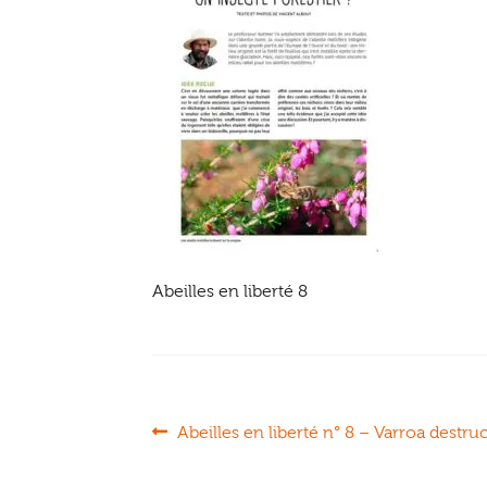
Abeilles en liberté 8
Navigation
Article
Abeilles en liberté n° 8 – Varroa destruc
précédent :
de