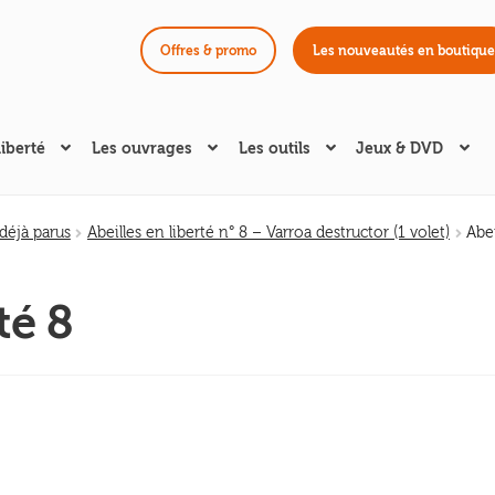
Offres & promo
Les nouveautés en boutique
liberté
Les ouvrages
Les outils
Jeux & DVD
éjà parus
Abeilles en liberté n° 8 – Varroa destructor (1 volet)
Abei
é 8