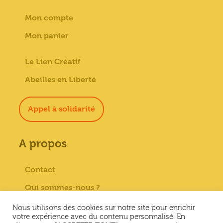
Mon compte
Mon panier
Le Lien Créatif
Abeilles en Liberté
Appel à solidarité
A propos
Contact
Qui sommes-nous ?
Paiement sécurisé
Nous utilisons des cookies sur notre site pour enrichir
votre expérience avec du contenu personnalisé. En