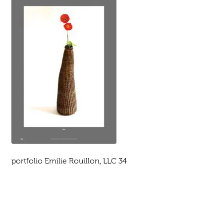
Ouvrir
enfant
Jeux & DVD
le
menu
enfant
portfolio Emilie Rouillon, LLC 34