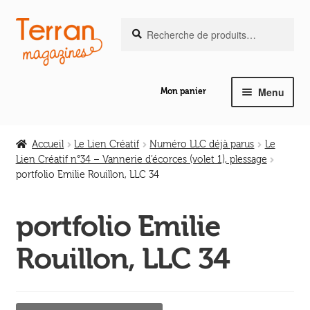
Recherche
Aller
Aller
Recherche
pour :
à
au
la
contenu
navigation
Menu
Mon panier
Ouvrir
Notre magazine de vannerie
le
Accueil
Le Lien Créatif
Numéro LLC déjà parus
Le
menu
Lien Créatif n°34 – Vannerie d’écorces (volet 1), plessage
Ouvrir
enfant
portfolio Emilie Rouillon, LLC 34
Abeilles en liberté
le
menu
portfolio Emilie
Ouvrir
enfant
Les ouvrages
le
Rouillon, LLC 34
menu
Ouvrir
enfant
Les outils
le
menu