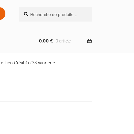
Recherche
Recherche
pour :
0,00
€
0 article
Le Lien Créatif n°35 vannerie