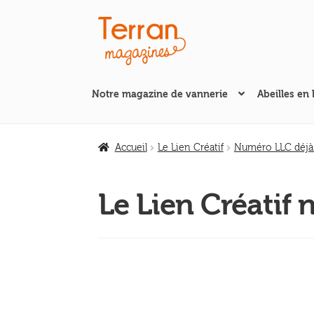
Aller
Aller
à
au
la
contenu
navigation
Notre magazine de vannerie
Abeilles en 
Accueil
Le Lien Créatif
Numéro LLC déjà
Le Lien Créatif 