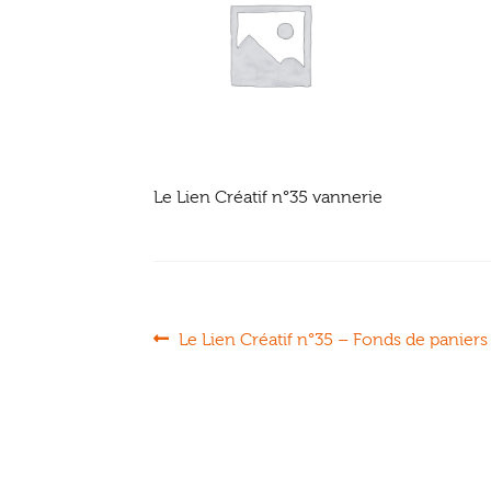
Le Lien Créatif n°35 vannerie
Navigation
Article
Le Lien Créatif n°35 – Fonds de paniers 
précédent :
de
l’article