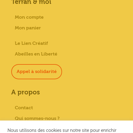
Terran & moi
Mon compte
Mon panier
Le Lien Créatif
Abeilles en Liberté
Appel à solidarité
A propos
Contact
Qui sommes-nous ?
Paiement sécurisé
Nous utilisons des cookies sur notre site pour enrichir