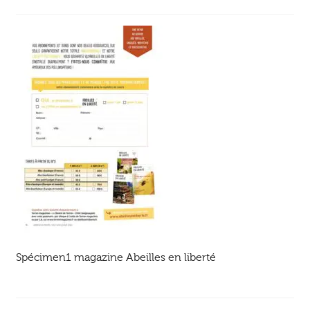
Ouvrir
enfant
Jeux & DVD
le
menu
enfant
Spécimen1 magazine Abeilles en liberté