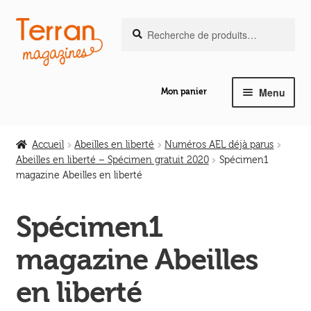
Recherche
Aller
Aller
Recherche
pour :
à
au
la
contenu
navigation
Menu
Mon panier
Ouvrir
Notre magazine de vannerie
le
Accueil
Abeilles en liberté
Numéros AEL déjà parus
menu
Abeilles en liberté – Spécimen gratuit 2020
Spécimen1
Ouvrir
enfant
magazine Abeilles en liberté
Abeilles en liberté
le
menu
Spécimen1
Ouvrir
enfant
Les ouvrages
le
magazine Abeilles
menu
Ouvrir
enfant
Les outils
en liberté
le
menu