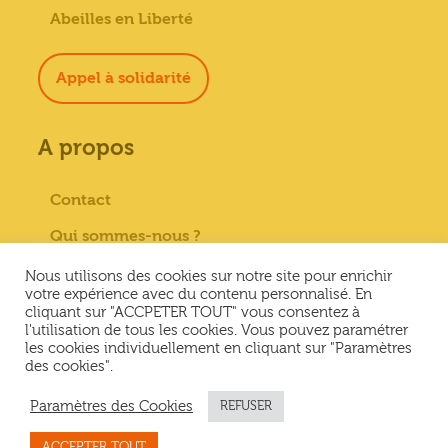
Abeilles en Liberté
Appel à solidarité
A propos
Contact
Qui sommes-nous ?
Paiement sécurisé
Nous utilisons des cookies sur notre site pour enrichir
votre expérience avec du contenu personnalisé. En
Mentions Légales
cliquant sur "ACCPETER TOUT" vous consentez à
l'utilisation de tous les cookies. Vous pouvez paramétrer
Conditions générales de vente
les cookies individuellement en cliquant sur "Paramètres
des cookies".
Conditions Générales d’Utilisation &
Politique de confidentialité
Paramètres des Cookies
REFUSER
ACCEPTER TOUT