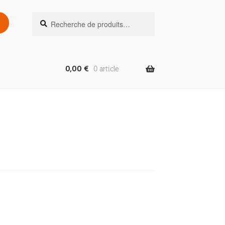
Recherche
Recherche
pour :
0,00
€
0 article