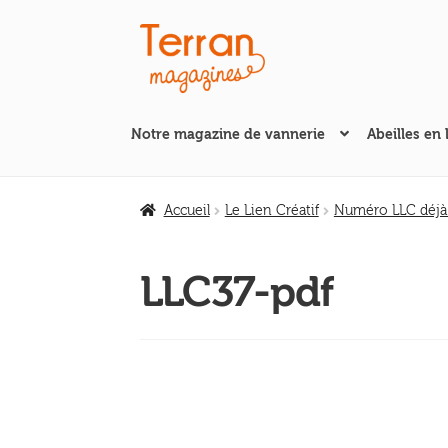
Aller
Aller
à
au
la
contenu
navigation
Notre magazine de vannerie
Abeilles en 
Accueil
Le Lien Créatif
Numéro LLC déjà
LLC37-pdf