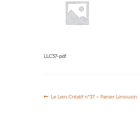
LLC37-pdf
Navigation
Article
Le Lien Créatif n°37 – Panier Limousin
précédent :
de
l’article