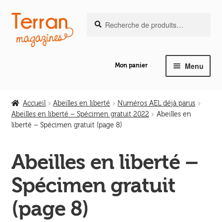
Recherche
Aller
Aller
Recherche
pour :
à
au
la
contenu
navigation
Menu
Mon panier
Ouvrir
Notre magazine de vannerie
le
Accueil
Abeilles en liberté
Numéros AEL déjà parus
menu
Abeilles en liberté – Spécimen gratuit 2022
Abeilles en
Ouvrir
enfant
liberté – Spécimen gratuit (page 8)
Abeilles en liberté
le
menu
Abeilles en liberté –
Ouvrir
enfant
Les ouvrages
le
Spécimen gratuit
menu
Ouvrir
enfant
Les outils
(page 8)
le
menu