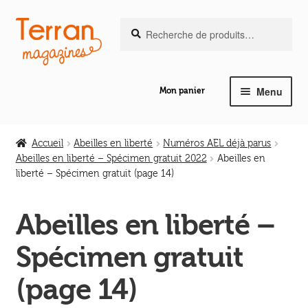
Recherche
Aller
Aller
Recherche
pour :
à
au
la
contenu
navigation
Menu
Mon panier
Ouvrir
Notre magazine de vannerie
le
Accueil
Abeilles en liberté
Numéros AEL déjà parus
menu
Abeilles en liberté – Spécimen gratuit 2022
Abeilles en
Ouvrir
enfant
liberté – Spécimen gratuit (page 14)
Abeilles en liberté
le
menu
Abeilles en liberté –
Ouvrir
enfant
Les ouvrages
le
Spécimen gratuit
menu
Ouvrir
enfant
Les outils
(page 14)
le
menu