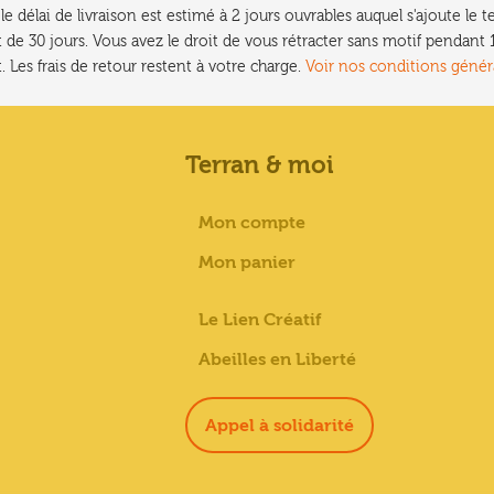
e délai de livraison est estimé à 2 jours ouvrables auquel s'ajoute l
 de 30 jours. Vous avez le droit de vous rétracter sans motif pendan
. Les frais de retour restent à votre charge.
Voir nos conditions génér
Terran & moi
Mon compte
Mon panier
Le Lien Créatif
Abeilles en Liberté
Appel à solidarité