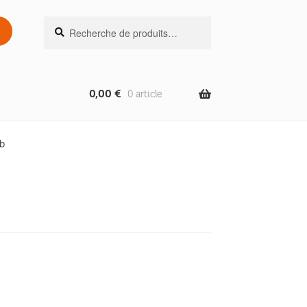
Recherche
Recherche
pour :
0,00
€
0 article
b