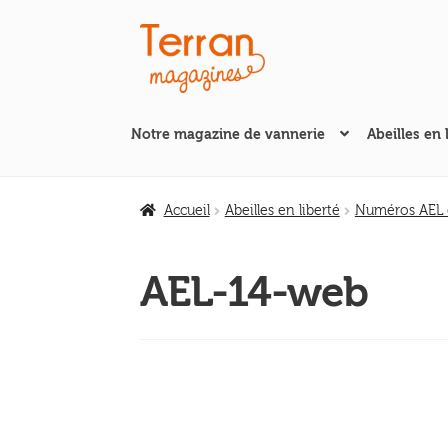
Aller
Aller
à
au
la
contenu
navigation
Notre magazine de vannerie
Abeilles en 
Accueil
Abeilles en liberté
Numéros AEL d
AEL-14-web