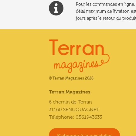
Pour les commandes en ligne, l
délai maximum de livraison est
jours après le retour du produit
© Terran Magazines 2026
Terran Magazines
6 chemin de Terran
31160 SENGOUAGNET
Téléphone: 0561943633
S'abonner à la newsletter