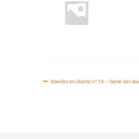
Navigation
Article
Abeilles en liberté n° 14 – Santé des abe
précédent :
de
l’article