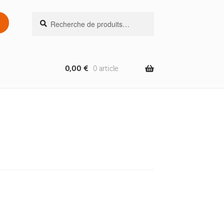
Recherche
Recherche
pour :
0,00
€
0 article