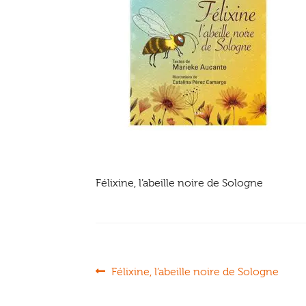
Félixine, l’abeille noire de Sologne
Navigation
Article
Félixine, l’abeille noire de Sologne
précédent :
de