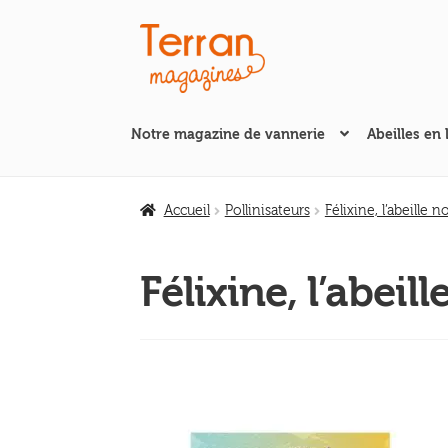
Aller
Aller
à
au
la
contenu
navigation
Notre magazine de vannerie
Abeilles en 
Accueil
Pollinisateurs
Félixine, l’abeille 
Félixine, l’abei