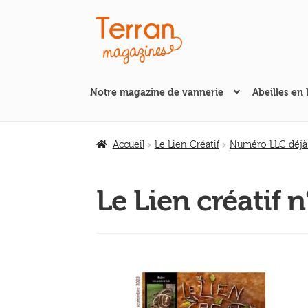
Aller
Aller
à
au
la
contenu
navigation
Notre magazine de vannerie
Abeilles en 
Accueil
Le Lien Créatif
Numéro LLC déjà
Le Lien créatif 