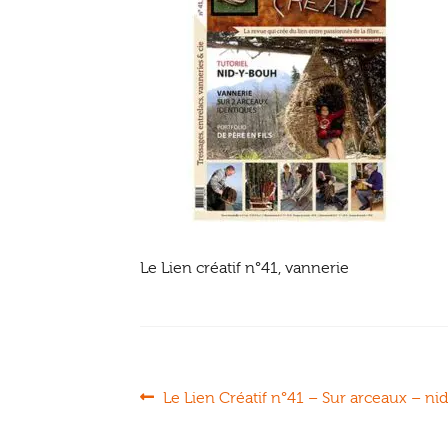
Le Lien créatif n°41, vannerie
Navigation
Article
Le Lien Créatif n°41 – Sur arceaux – n
précédent :
de