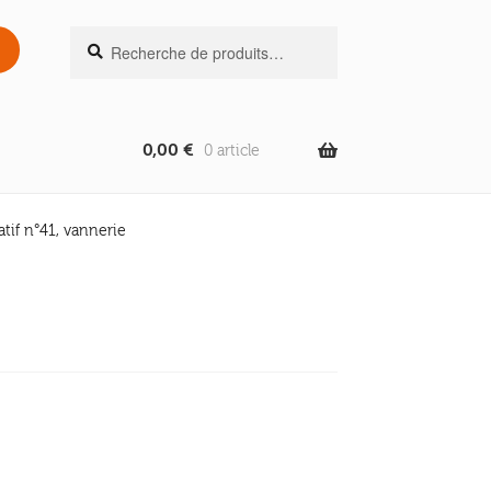
Recherche
Recherche
pour :
0,00
€
0 article
atif n°41, vannerie