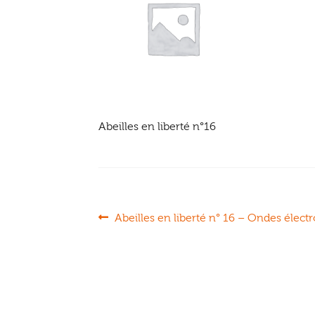
Abeilles en liberté n°16
Navigation
Article
Abeilles en liberté n° 16 – Ondes élec
précédent :
de
l’article