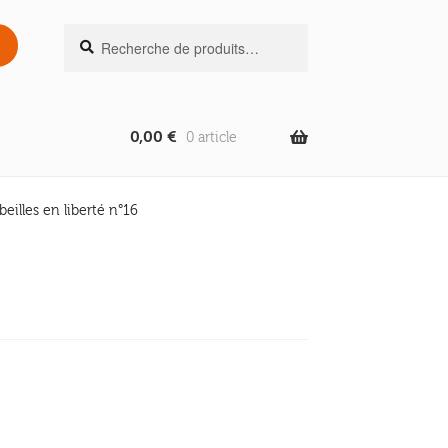
Recherche
Recherche
pour :
0,00
€
0 article
beilles en liberté n°16