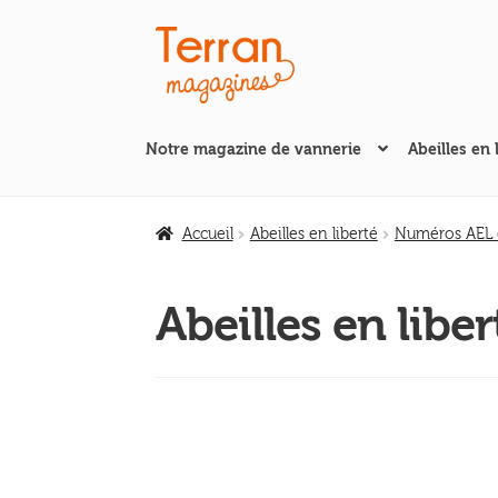
Aller
Aller
à
au
la
contenu
navigation
Notre magazine de vannerie
Abeilles en 
Accueil
Abeilles en liberté
Numéros AEL d
Abeilles en libe