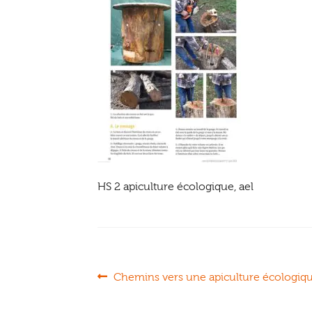
HS 2 apiculture écologique, ael
Navigation
Article
Chemins vers une apiculture écologiq
précédent :
de