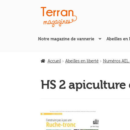
Aller
Aller
à
au
la
contenu
navigation
Notre magazine de vannerie
Abeilles en 
Accueil
Abeilles en liberté
Numéros AEL d
HS 2 apiculture 