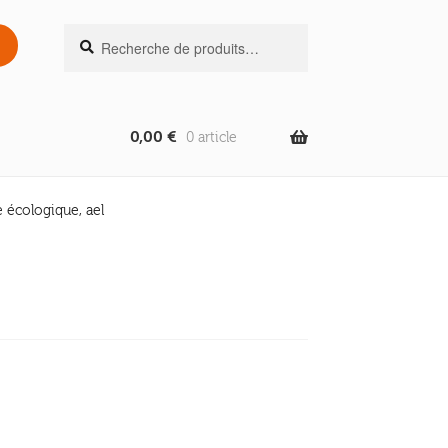
Recherche
Recherche
pour :
0,00
€
0 article
 écologique, ael