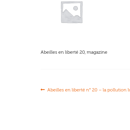
Abeilles en liberté 20, magazine
Navigation
Article
Abeilles en liberté n° 20 – la pollution
précédent :
de
l’article