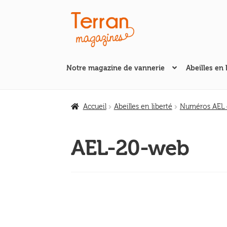
Aller
Aller
à
au
la
contenu
navigation
Notre magazine de vannerie
Abeilles en 
Accueil
Abeilles en liberté
Numéros AEL d
AEL-20-web