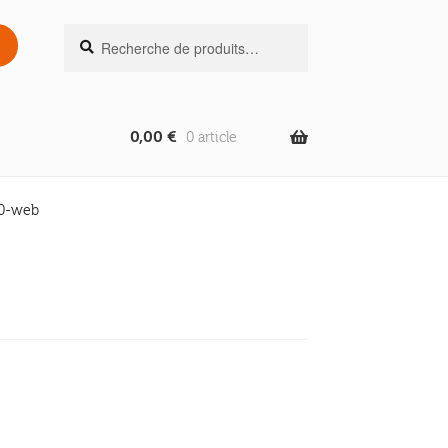
Recherche
Recherche
pour :
0,00
€
0 article
0-web