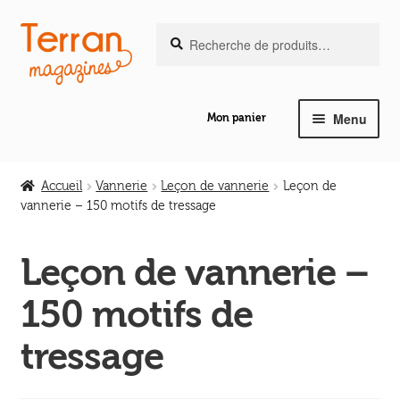
Recherche
Aller
Aller
Recherche
pour :
à
au
la
contenu
navigation
Menu
Mon panier
Ouvrir
Notre magazine de vannerie
le
Accueil
Vannerie
Leçon de vannerie
Leçon de
menu
vannerie – 150 motifs de tressage
Ouvrir
enfant
Abeilles en liberté
le
Leçon de vannerie –
menu
Ouvrir
enfant
Les ouvrages
150 motifs de
le
menu
Ouvrir
tressage
enfant
Les outils
le
menu