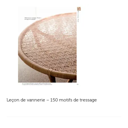
Ouvrir
enfant
Jeux & DVD
le
menu
enfant
Leçon de vannerie – 150 motifs de tressage