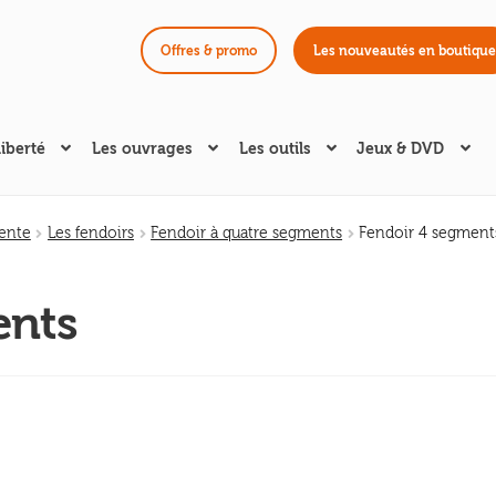
Offres & promo
Les nouveautés en boutique
liberté
Les ouvrages
Les outils
Jeux & DVD
fente
Les fendoirs
Fendoir à quatre segments
Fendoir 4 segment
ents