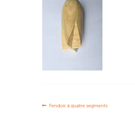
Navigation
Article
Fendoir à quatre segments
précédent :
de
l’article