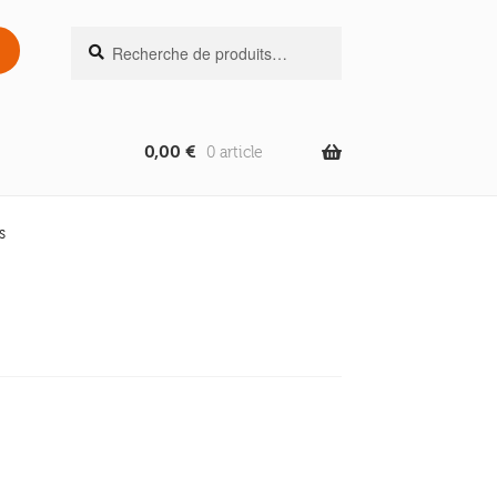
Recherche
Recherche
pour :
0,00
€
0 article
s