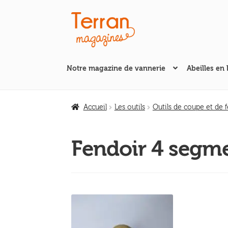
Aller
Aller
à
au
la
contenu
navigation
Notre magazine de vannerie
Abeilles en 
Accueil
Les outils
Outils de coupe et de 
Fendoir 4 segm