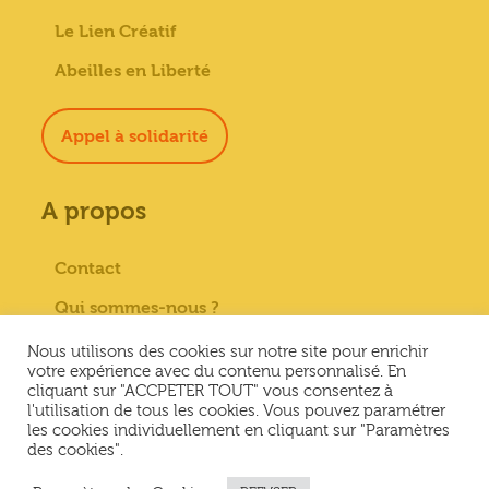
Le Lien Créatif
Abeilles en Liberté
Appel à solidarité
A propos
Contact
Qui sommes-nous ?
Paiement sécurisé
Nous utilisons des cookies sur notre site pour enrichir
votre expérience avec du contenu personnalisé. En
Mentions Légales
cliquant sur "ACCPETER TOUT" vous consentez à
l'utilisation de tous les cookies. Vous pouvez paramétrer
Conditions générales de vente
les cookies individuellement en cliquant sur "Paramètres
des cookies".
Conditions Générales d’Utilisation &
Politique de confidentialité