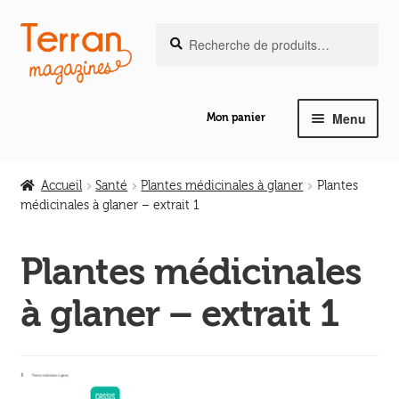
Recherche
Aller
Aller
Recherche
pour :
à
au
la
contenu
navigation
Menu
Mon panier
Ouvrir
Notre magazine de vannerie
le
Accueil
Santé
Plantes médicinales à glaner
Plantes
menu
médicinales à glaner – extrait 1
Ouvrir
enfant
Abeilles en liberté
le
Plantes médicinales
menu
Ouvrir
enfant
Les ouvrages
à glaner – extrait 1
le
menu
Ouvrir
enfant
Les outils
le
menu