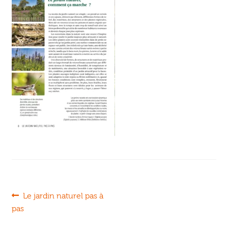
Ouvrir
enfant
Jeux & DVD
le
menu
enfant
Navigation
Article
Le jardin naturel pas à
précédent :
pas
de