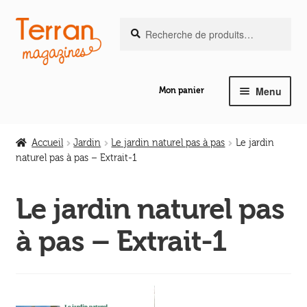
Recherche
Aller
Aller
Recherche
pour :
à
au
la
contenu
navigation
Menu
Mon panier
Ouvrir
Notre magazine de vannerie
le
Accueil
Jardin
Le jardin naturel pas à pas
Le jardin
menu
naturel pas à pas – Extrait-1
Ouvrir
enfant
Abeilles en liberté
le
Le jardin naturel pas
menu
Ouvrir
enfant
Les ouvrages
à pas – Extrait-1
le
menu
Ouvrir
enfant
Les outils
le
menu