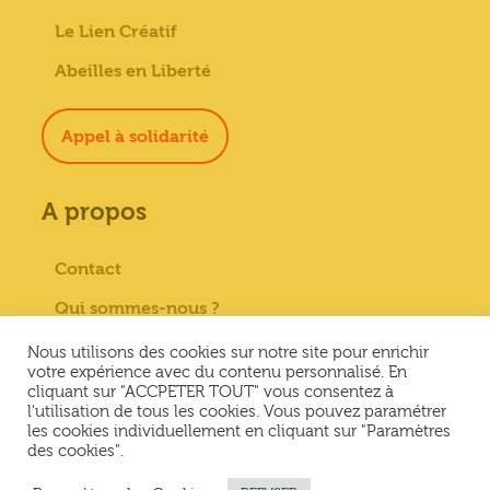
Le Lien Créatif
Abeilles en Liberté
Appel à solidarité
A propos
Contact
Qui sommes-nous ?
Paiement sécurisé
Nous utilisons des cookies sur notre site pour enrichir
votre expérience avec du contenu personnalisé. En
Mentions Légales
cliquant sur "ACCPETER TOUT" vous consentez à
l'utilisation de tous les cookies. Vous pouvez paramétrer
Conditions générales de vente
les cookies individuellement en cliquant sur "Paramètres
des cookies".
Conditions Générales d’Utilisation &
Politique de confidentialité