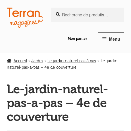
Recherche
Aller
Aller
Recherche
pour :
à
au
la
contenu
navigation
Menu
Mon panier
Ouvrir
Notre magazine de vannerie
le
Accueil
Jardin
Le jardin naturel pas à pas
Le-jardin-
menu
naturel-pas-a-pas – 4e de couverture
Ouvrir
enfant
Abeilles en liberté
le
Le-jardin-naturel-
menu
Ouvrir
enfant
Les ouvrages
pas-a-pas – 4e de
le
menu
Ouvrir
couverture
enfant
Les outils
le
menu