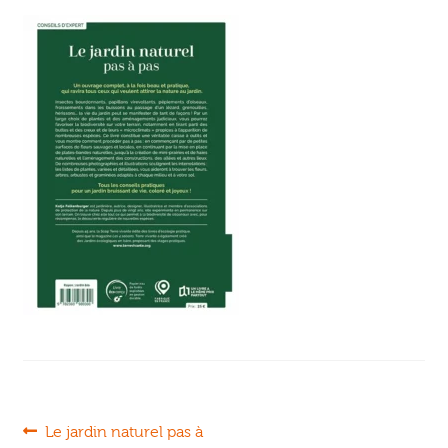
Ouvrir
enfant
Jeux & DVD
le
menu
enfant
Navigation
Article
Le jardin naturel pas à