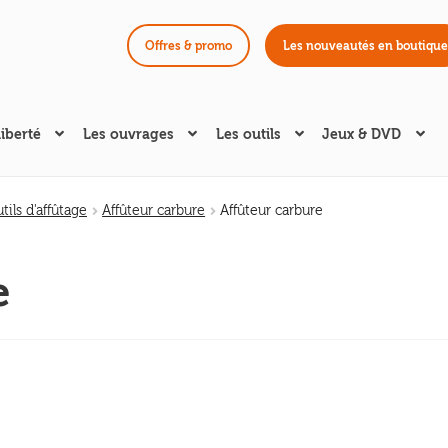
Offres & promo
Les nouveautés en boutique
liberté
Les ouvrages
Les outils
Jeux & DVD
tils d'affûtage
Affûteur carbure
Affûteur carbure
e