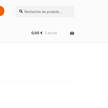
Recherche
Recherche
pour :
0,00
€
0 article