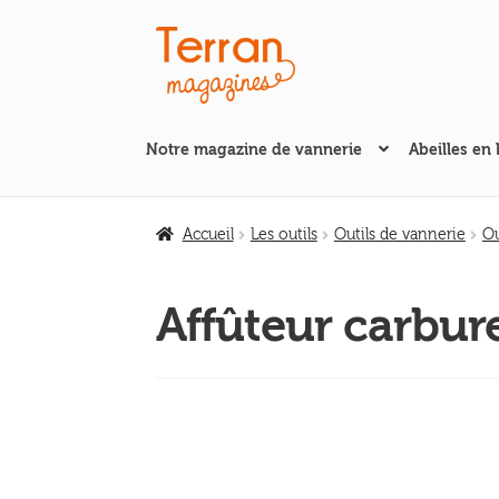
Aller
Aller
à
au
la
contenu
navigation
Notre magazine de vannerie
Abeilles en 
Accueil
Les outils
Outils de vannerie
Ou
Affûteur carbur