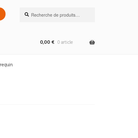
Recherche
Recherche
pour :
0,00
€
0 article
brequin