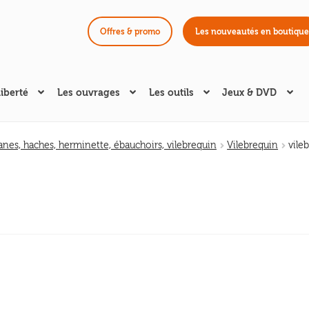
Offres & promo
Les nouveautés en boutique
liberté
Les ouvrages
Les outils
Jeux & DVD
anes, haches, herminette, ébauchoirs, vilebrequin
Vilebrequin
vile