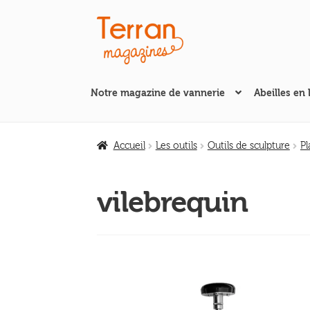
Aller
Aller
à
au
la
contenu
navigation
Notre magazine de vannerie
Abeilles en 
Accueil
Les outils
Outils de sculpture
Pl
vilebrequin