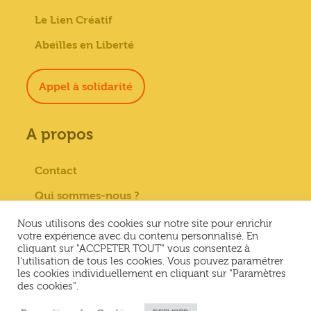
Le Lien Créatif
Abeilles en Liberté
Appel à solidarité
A propos
Contact
Qui sommes-nous ?
Paiement sécurisé
Nous utilisons des cookies sur notre site pour enrichir
votre expérience avec du contenu personnalisé. En
Mentions Légales
cliquant sur "ACCPETER TOUT" vous consentez à
l'utilisation de tous les cookies. Vous pouvez paramétrer
Conditions générales de vente
les cookies individuellement en cliquant sur "Paramètres
des cookies".
Conditions Générales d’Utilisation &
Politique de confidentialité