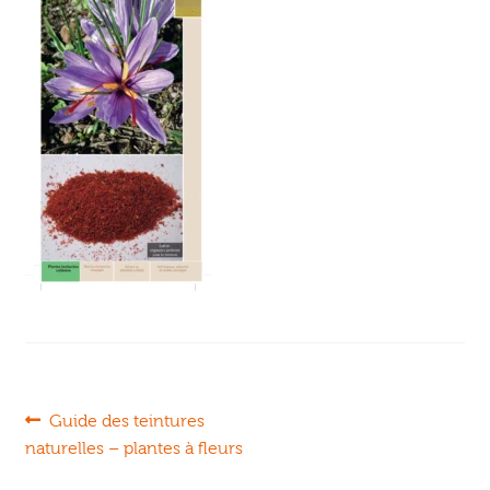
Ouvrir
enfant
Jeux & DVD
le
menu
enfant
Navigation
Article
Guide des teintures
précédent :
naturelles – plantes à fleurs
de