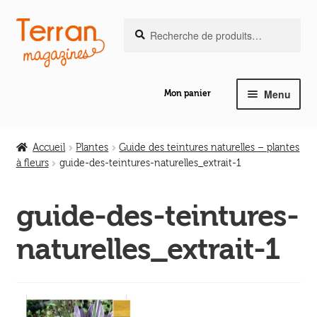
Recherche
Aller
Aller
Recherche
pour :
à
au
la
contenu
navigation
Menu
Mon panier
Ouvrir
Notre magazine de vannerie
le
Accueil
Plantes
Guide des teintures naturelles – plantes
menu
à fleurs
guide-des-teintures-naturelles_extrait-1
Ouvrir
enfant
Abeilles en liberté
le
guide-des-teintures-
menu
Ouvrir
enfant
Les ouvrages
naturelles_extrait-1
le
menu
Ouvrir
enfant
Les outils
le
menu