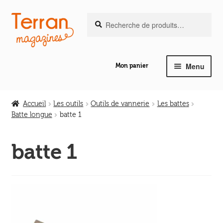
Recherche
Aller
Aller
Recherche
pour :
à
au
la
contenu
navigation
Menu
Mon panier
Ouvrir
Notre magazine de vannerie
le
Accueil
Les outils
Outils de vannerie
Les battes
menu
Batte longue
batte 1
Ouvrir
enfant
Abeilles en liberté
le
batte 1
menu
Ouvrir
enfant
Les ouvrages
le
menu
Ouvrir
enfant
Les outils
le
menu