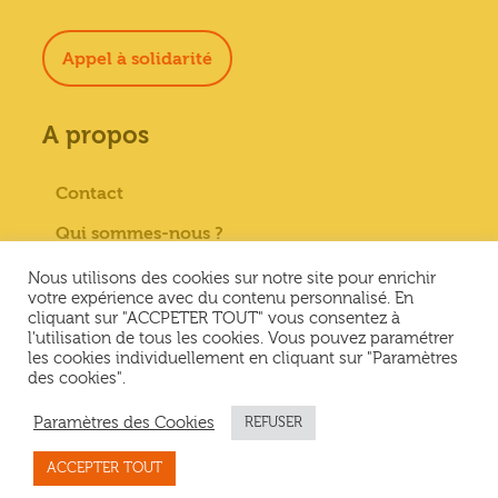
Appel à solidarité
A propos
Contact
Qui sommes-nous ?
Paiement sécurisé
Nous utilisons des cookies sur notre site pour enrichir
votre expérience avec du contenu personnalisé. En
Mentions Légales
cliquant sur "ACCPETER TOUT" vous consentez à
l'utilisation de tous les cookies. Vous pouvez paramétrer
Conditions générales de vente
les cookies individuellement en cliquant sur "Paramètres
des cookies".
Conditions Générales d’Utilisation &
Politique de confidentialité
Paramètres des Cookies
REFUSER
ACCEPTER TOUT