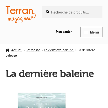
Recherche
Aller
Aller
Recherche
pour :
à
au
la
contenu
navigation
Menu
Mon panier
Ouvrir
Notre magazine de vannerie
le
Accueil
Jeunesse
La dernière baleine
La dernière
menu
baleine
Ouvrir
enfant
Abeilles en liberté
le
La dernière baleine
menu
Ouvrir
enfant
Les ouvrages
le
menu
Ouvrir
enfant
Les outils
le
menu