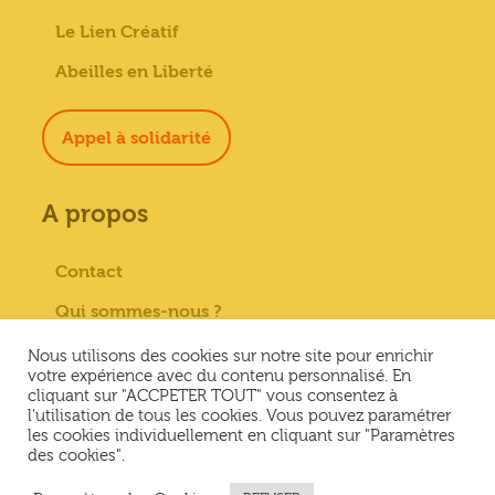
Le Lien Créatif
Abeilles en Liberté
Appel à solidarité
A propos
Contact
Qui sommes-nous ?
Paiement sécurisé
Nous utilisons des cookies sur notre site pour enrichir
votre expérience avec du contenu personnalisé. En
Mentions Légales
cliquant sur "ACCPETER TOUT" vous consentez à
l'utilisation de tous les cookies. Vous pouvez paramétrer
Conditions générales de vente
les cookies individuellement en cliquant sur "Paramètres
des cookies".
Conditions Générales d’Utilisation &
Politique de confidentialité