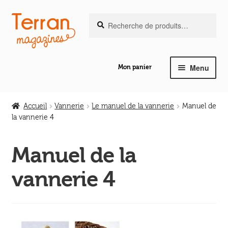
Recherche
Aller
Aller
Recherche
pour :
à
au
la
contenu
navigation
Menu
Mon panier
Ouvrir
Notre magazine de vannerie
le
Accueil
Vannerie
Le manuel de la vannerie
Manuel de
menu
la vannerie 4
Ouvrir
enfant
Abeilles en liberté
le
Manuel de la
menu
Ouvrir
enfant
Les ouvrages
vannerie 4
le
menu
Ouvrir
enfant
Les outils
le
menu