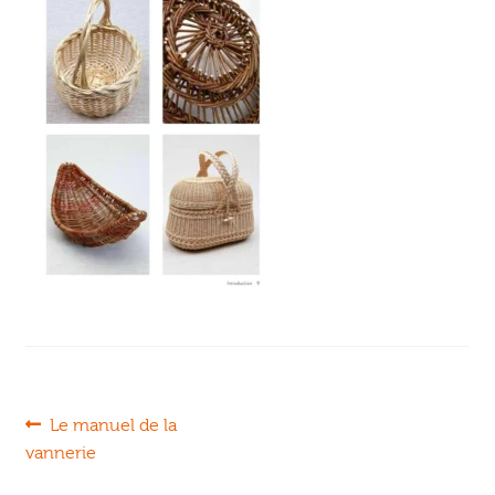
Ouvrir
enfant
Jeux & DVD
le
menu
enfant
Navigation
Article
Le manuel de la
précédent :
vannerie
de