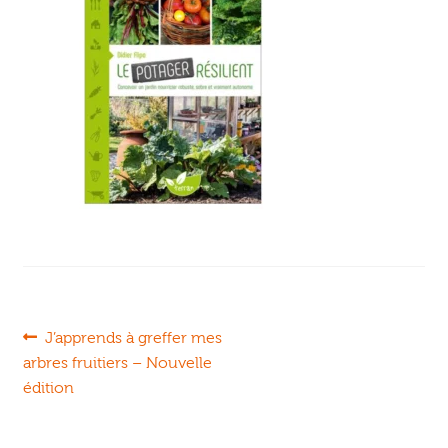
Ouvrir
enfant
Jeux & DVD
le
menu
enfant
Navigation
Article
J’apprends à greffer mes
précédent :
arbres fruitiers – Nouvelle
de
édition
l’article