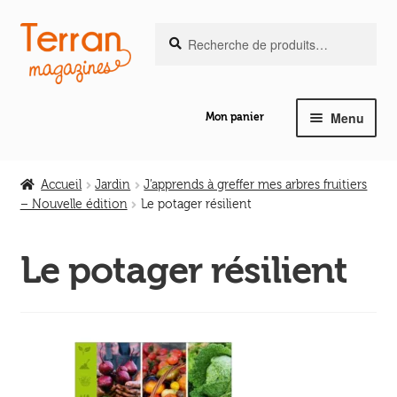
Recherche
Aller
Aller
Recherche
pour :
à
au
la
contenu
navigation
Menu
Mon panier
Ouvrir
Notre magazine de vannerie
le
Accueil
Jardin
J’apprends à greffer mes arbres fruitiers
menu
– Nouvelle édition
Le potager résilient
Ouvrir
enfant
Abeilles en liberté
le
Le potager résilient
menu
Ouvrir
enfant
Les ouvrages
le
menu
Ouvrir
enfant
Les outils
le
menu