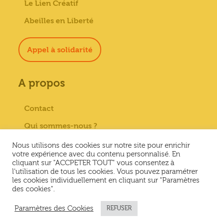
Le Lien Créatif
Abeilles en Liberté
Appel à solidarité
A propos
Contact
Qui sommes-nous ?
Paiement sécurisé
Nous utilisons des cookies sur notre site pour enrichir
votre expérience avec du contenu personnalisé. En
Mentions Légales
cliquant sur "ACCPETER TOUT" vous consentez à
l'utilisation de tous les cookies. Vous pouvez paramétrer
Conditions générales de vente
les cookies individuellement en cliquant sur "Paramètres
des cookies".
Conditions Générales d’Utilisation &
Politique de confidentialité
Paramètres des Cookies
REFUSER