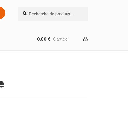
Recherche
Recherche
pour :
0,00
€
0 article
e