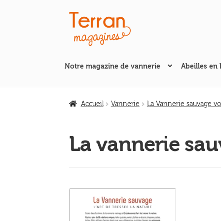
Aller
Aller
à
au
la
contenu
navigation
Notre magazine de vannerie
Abeilles en 
Accueil
Vannerie
La Vannerie sauvage vo
La vannerie sau