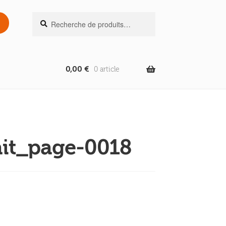
Recherche
Recherche
pour :
0,00
€
0 article
rait_page-0018