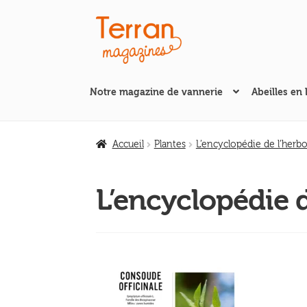
Aller
Aller
à
au
la
contenu
navigation
Notre magazine de vannerie
Abeilles en 
Accueil
Plantes
L’encyclopédie de l’herbo
L’encyclopédie d