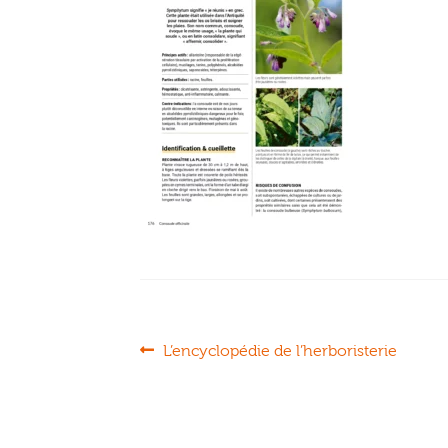
Navigation
Article
L’encyclopédie de l’herboristerie
précédent :
de
l’article