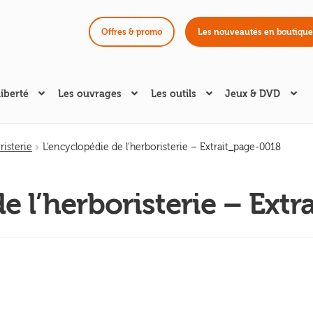
Offres & promo
Les nouveautés en boutique
liberté
Les ouvrages
Les outils
Jeux & DVD
risterie
L’encyclopédie de l’herboristerie – Extrait_page-0018
e l’herboristerie – Ext