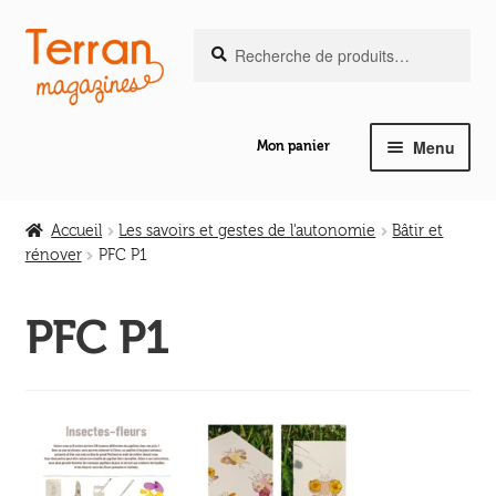
Recherche
Aller
Aller
Recherche
pour :
à
au
la
contenu
navigation
Menu
Mon panier
Ouvrir
Notre magazine de vannerie
le
Accueil
Les savoirs et gestes de l'autonomie
Bâtir et
menu
rénover
PFC P1
Ouvrir
enfant
Abeilles en liberté
le
PFC P1
menu
Ouvrir
enfant
Les ouvrages
le
menu
Ouvrir
enfant
Les outils
le
menu