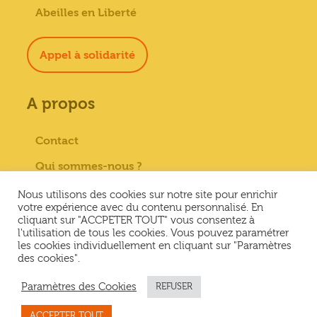
Abeilles en Liberté
Appel à solidarité
A propos
Contact
Qui sommes-nous ?
Paiement sécurisé
Nous utilisons des cookies sur notre site pour enrichir
votre expérience avec du contenu personnalisé. En
Mentions Légales
cliquant sur "ACCPETER TOUT" vous consentez à
l'utilisation de tous les cookies. Vous pouvez paramétrer
Conditions générales de vente
les cookies individuellement en cliquant sur "Paramètres
des cookies".
Conditions Générales d’Utilisation &
Politique de confidentialité
Paramètres des Cookies
REFUSER
ACCEPTER TOUT