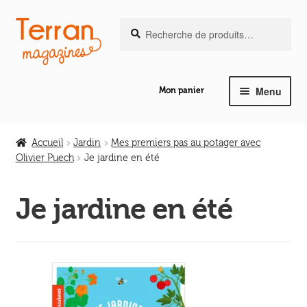
Recherche
Aller
Aller
Recherche
pour :
à
au
la
contenu
navigation
Menu
Mon panier
Ouvrir
Notre magazine de vannerie
le
Accueil
Jardin
Mes premiers pas au potager avec
menu
Olivier Puech
Je jardine en été
Ouvrir
enfant
Abeilles en liberté
le
Je jardine en été
menu
Ouvrir
enfant
Les ouvrages
le
menu
Ouvrir
enfant
Les outils
le
menu