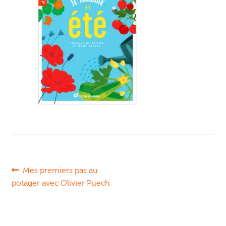
Ouvrir
enfant
Jeux & DVD
le
menu
enfant
Navigation
Article
Mes premiers pas au
précédent :
potager avec Olivier Puech
de
l’article