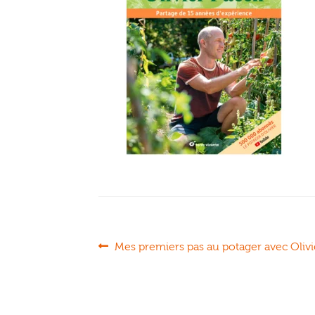
Navigation
Article
Mes premiers pas au potager avec Oliv
précédent :
de
l’article