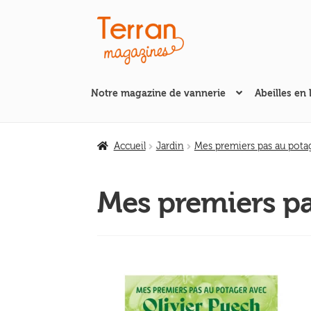
Aller
Aller
à
au
la
contenu
navigation
Notre magazine de vannerie
Abeilles en 
Accueil
Jardin
Mes premiers pas au potag
Mes premiers pa