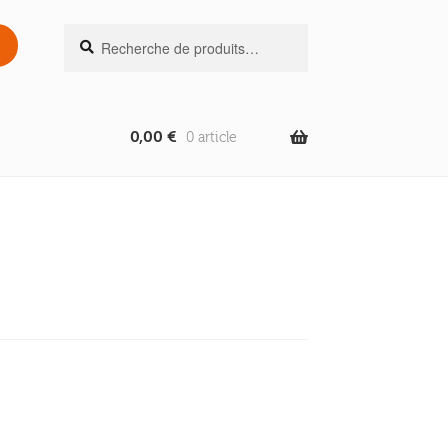
Recherche
Recherche
pour :
0,00
€
0 article