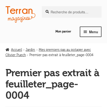
Recherche
Aller
Aller
Recherche
pour :
à
au
la
contenu
navigation
Menu
Mon panier
Ouvrir
Notre magazine de vannerie
le
Accueil
Jardin
Mes premiers pas au potager avec
menu
Olivier Puech
Premier pas extrait à feuilleter_page-0004
Ouvrir
enfant
Abeilles en liberté
le
Premier pas extrait à
menu
Ouvrir
enfant
Les ouvrages
feuilleter_page-
le
menu
Ouvrir
0004
enfant
Les outils
le
menu