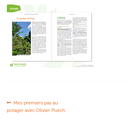
Ouvrir
enfant
Jeux & DVD
le
menu
enfant
Navigation
Article
Mes premiers pas au
précédent :
potager avec Olivier Puech
de
l’article