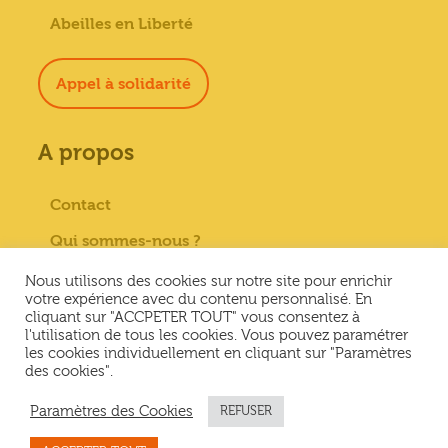
Abeilles en Liberté
Appel à solidarité
A propos
Contact
Qui sommes-nous ?
Paiement sécurisé
Nous utilisons des cookies sur notre site pour enrichir
votre expérience avec du contenu personnalisé. En
Mentions Légales
cliquant sur "ACCPETER TOUT" vous consentez à
l'utilisation de tous les cookies. Vous pouvez paramétrer
Conditions générales de vente
les cookies individuellement en cliquant sur "Paramètres
des cookies".
Conditions Générales d’Utilisation &
Politique de confidentialité
Paramètres des Cookies
REFUSER