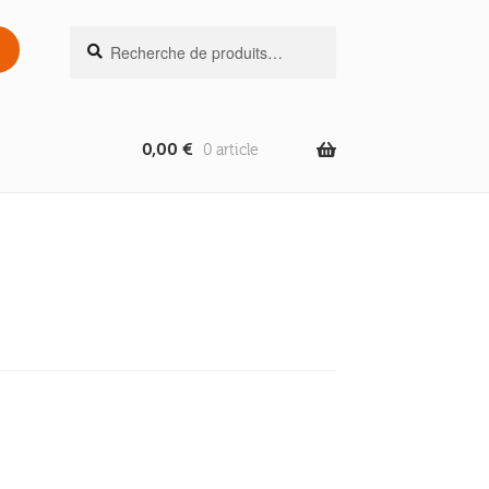
Recherche
Recherche
pour :
0,00
€
0 article