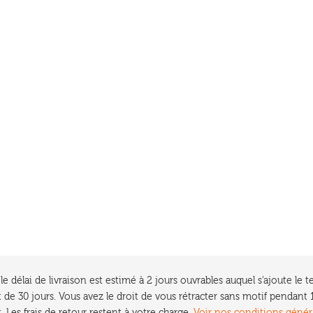
e délai de livraison est estimé à 2 jours ouvrables auquel s'ajoute l
 de 30 jours. Vous avez le droit de vous rétracter sans motif pendan
. Les frais de retour restent à votre charge.
Voir nos conditions génér