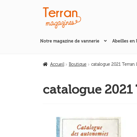
Aller
Aller
à
au
la
contenu
navigation
Notre magazine de vannerie
Abeilles en 
Accueil
Boutique
catalogue 2021 Terran
catalogue 2021