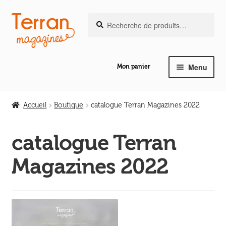
Recherche
Aller
Aller
Recherche
pour :
à
au
la
contenu
navigation
Menu
Mon panier
Ouvrir
Notre magazine de vannerie
le
Accueil
Boutique
catalogue Terran Magazines 2022
menu
Ouvrir
enfant
Abeilles en liberté
le
catalogue Terran
menu
Ouvrir
Magazines 2022
enfant
Les ouvrages
le
menu
Ouvrir
enfant
Les outils
le
menu