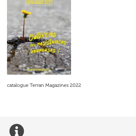
Ouvrir
enfant
Jeux & DVD
le
menu
enfant
catalogue Terran Magazines 2022