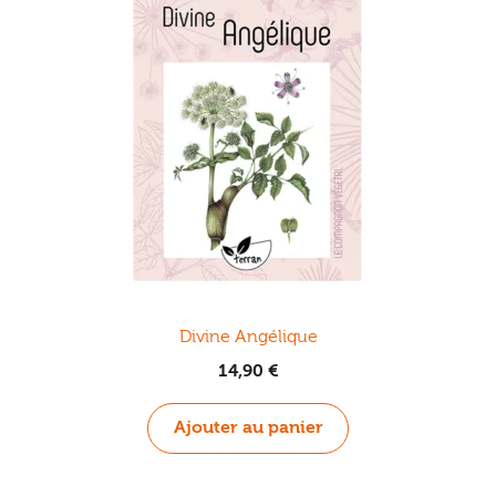
Plantes
Compagnon végétal
Pollinisateurs
Autonomie
Guides Nature
Divine Angélique
Résilience
14,90
€
Cuisine
Ajouter au panier
Santé