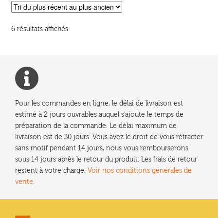
Les
options
Trié
6 résultats affichés
peuvent
du
être
plus
choisies
récent
sur
au
la
plus
ancien
page
Pour les commandes en ligne, le délai de livraison est
du
estimé à 2 jours ouvrables auquel s'ajoute le temps de
produit
préparation de la commande. Le délai maximum de
livraison est de 30 jours. Vous avez le droit de vous rétracter
sans motif pendant 14 jours, nous vous rembourserons
sous 14 jours après le retour du produit. Les frais de retour
restent à votre charge.
Voir nos conditions générales de
vente.