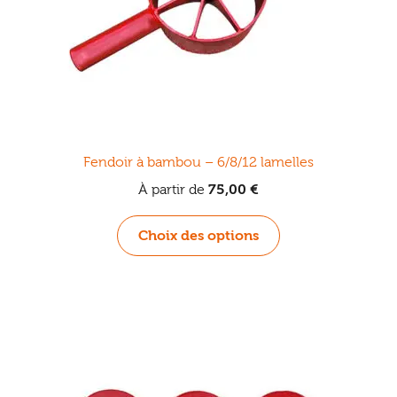
Fendoir à bambou – 6/8/12 lamelles
À partir de
75,00
€
Ce
Choix des options
produit
a
plusieurs
variations.
Les
options
peuvent