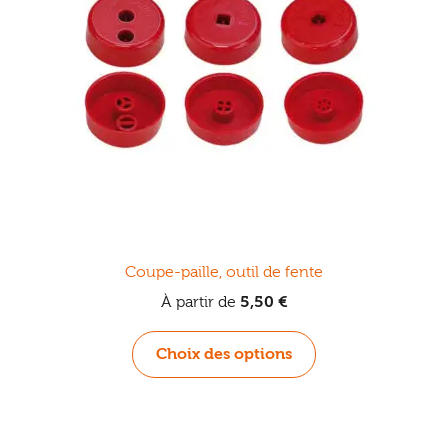
être
choisies
sur
la
page
du
produit
Coupe-paille, outil de fente
À partir de
5,50
€
Ce
Choix des options
produit
a
plusieurs
variations.