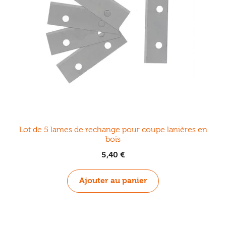
Ouvrir
enfant
Jeux & DVD
le
menu
enfant
Lot de 5 lames de rechange pour coupe lanières en
bois
5,40
€
Ajouter au panier