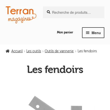
Recherche
Aller
Aller
Recherche
pour :
à
au
la
contenu
navigation
Menu
Mon panier
Ouvrir
Notre magazine de vannerie
le
Accueil
Les outils
Outils de vannerie
Les fendoirs
menu
Ouvrir
enfant
Abeilles en liberté
le
Les fendoirs
menu
Ouvrir
enfant
Les ouvrages
le
menu
Ouvrir
enfant
Les outils
le
menu